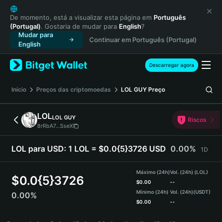
English
日本語
De momento, está a visualizar esta página em
Português
(Portugal)
. Gostaria de mudar para
English
?
Tiếng Việt
Mudar para
Continuar em Português (Portugal)
Русский
English
Español (Latinoamérica)
Türkçe
Descarregar agora
Italiano
Français
Início
Preços das criptomoedas
LOL GUY
Preço
Deutsch
简体中文
LOL
LOL GUY
Riscos
繁體中文
8rRbA7...SseX
Português (Portugal)
Bahasa Indonesia
LOL para USD:
1 LOL = $0.0{5}3726 USD
0.00%
1D
ภาษาไทย
हिन्दी
Máximo (24h)
Vol. (24h) (LOL)
$
0.0{5}3726
বাংলা
$
0.00
--
Mínimo (24h)
Vol. (24h)
(USDT)
0.00%
Español
$
0.00
--
Português (Brasil)
LOL Price Chart
Español (Argentina)