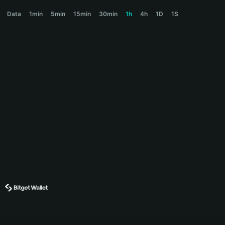
BONKPUTER Price Chart
Data
1min
5min
15min
30min
1h
4h
1D
1S