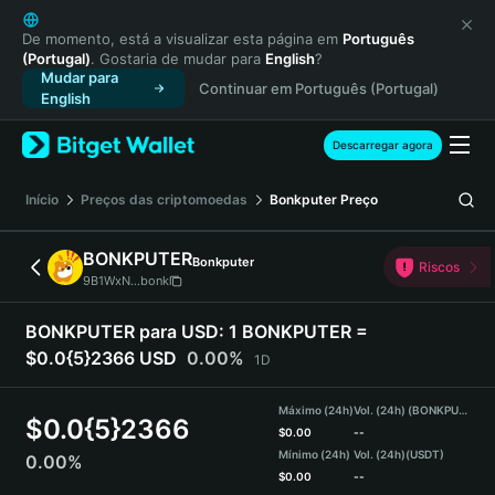
English
日本語
De momento, está a visualizar esta página em
Português
(Portugal)
. Gostaria de mudar para
English
?
Tiếng Việt
Mudar para
Continuar em Português (Portugal)
Русский
English
Español (Latinoamérica)
Türkçe
Descarregar agora
Italiano
Français
Início
Preços das criptomoedas
Bonkputer
Preço
Deutsch
简体中文
BONKPUTER
Bonkputer
Riscos
繁體中文
9B1WxN...bonk
Português (Portugal)
Bahasa Indonesia
BONKPUTER para USD:
1 BONKPUTER =
ภาษาไทย
$0.0{5}2366 USD
0.00%
1D
हिन्दी
বাংলা
Máximo (24h)
Vol. (24h) (BONKPUTER)
$
0.0{5}2366
Español
$
0.00
--
Mínimo (24h)
Vol. (24h)
(USDT)
0.00%
Português (Brasil)
$
0.00
--
Español (Argentina)