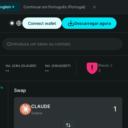
nglish
Continuar em Português (Portugal)
Connect wallet
Descarregar agora
Riscos
Vol. (24h) (CLAUDE)
Vol. (24h)
(USDT)
--
--
2
ro
Swap
CLAUDE
Solana