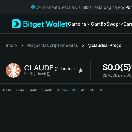
English
De momento, está a visualizar esta página em
Por
日本語
Tiếng Việt
Carteira
Cartão
Swap
Ear
Русский
Español (Latinoamérica)
Türkçe
Italiano
Início
Preços das criptomoedas
@claudeai
Preço
Français
Deutsch
$
0.0{5
CLAUDE
简体中文
@claudeai
繁體中文
9LbTvj...bonk
CLAUDE para US
Português (Portugal)
CLAUDE Price Chart
Bahasa Indonesia
Data
1min
5min
15min
30min
1h
4h
1D
1S
ภาษาไทย
हिन्दी
বাংলা
Español
Português (Brasil)
Español (Argentina)