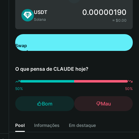
0.00000190
USDT
Solana
≈ $
0.00
Swap
Descarregue a Bitget Wallet
O que pensa de CLAUDE hoje?
50
%
50
%
Bom
Mau
Pool
Informações
Em destaque