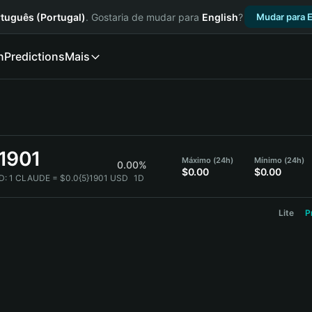
tuguês (Portugal)
. Gostaria de mudar para
English
?
Mudar para E
n
Predictions
Mais
}1901
Máximo (24h)
Mínimo (24h)
0.00%
$0.00
$0.00
D:
1 CLAUDE = $0.0{5}1901 USD
1D
Lite
P