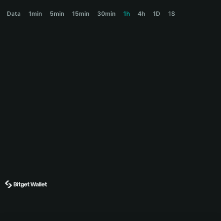
WLM Price Chart
Data
1min
5min
15min
30min
1h
4h
1D
1S