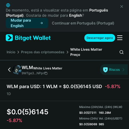
English
日本語
De momento, está a visualizar esta página em
Português
(Portugal)
. Gostaria de mudar para
English
?
Tiếng Việt
Mudar para
Continuar em Português (Portugal)
Русский
English
Español (Latinoamérica)
Türkçe
Descarregar agora
Italiano
White Lives Matter
Français
Início
Preços das criptomoedas
Preço
Deutsch
简体中文
WLM
White Lives Matter
Riscos
繁體中文
9MTge3...NPpr
Português (Portugal)
Bahasa Indonesia
WLM para USD:
1 WLM = $0.0{5}6145 USD
-5.87%
ภาษาไทย
1D
हिन्दी
বাংলা
Máximo (24h)
Vol. (24h) (WLM)
$
0.0{5}6145
Español
$
0.0{5}7311
160.28M
Mínimo (24h)
Vol. (24h)
(USDT)
-5.87%
Português (Brasil)
$
0.0{5}6069
985
Español (Argentina)