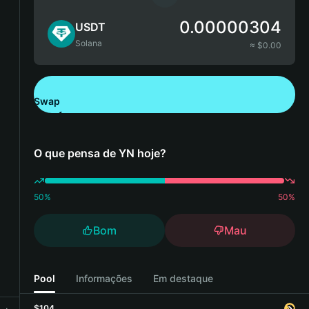
0.00000304
USDT
Solana
≈ $
0.00
Swap
Descarregue a Bitget Wallet
O que pensa de YN hoje?
50
%
50
%
Bom
Mau
Pool
Informações
Em destaque
$104