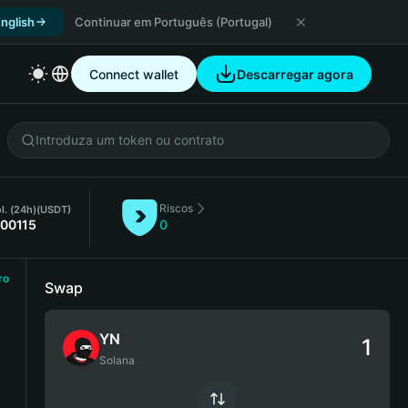
nglish
Continuar em Português (Portugal)
Connect wallet
Descarregar agora
Riscos
l. (24h)
(USDT)
.00115
0
ro
Swap
YN
Solana