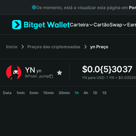
English
De momento, está a visualizar esta página em
Por
日本語
Tiếng Việt
Carteira
Cartão
Swap
Ear
Русский
Español (Latinoamérica)
Türkçe
Italiano
Início
Preços das criptomoedas
yn
Preço
Français
Deutsch
$
0.0{5}3037
YN
简体中文
yn
繁體中文
9rPoaV...pump
YN para USD:
1 YN = $0.0{5}3
Português (Portugal)
YN Price Chart
Bahasa Indonesia
Data
1min
5min
15min
30min
1h
4h
1D
1S
ภาษาไทย
हिन्दी
বাংলা
Español
Português (Brasil)
Español (Argentina)