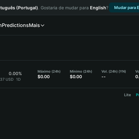
tuguês (Portugal)
. Gostaria de mudar para
English
?
Mudar para E
n
Predictions
Mais
Máximo (24h)
Mínimo (24h)
Vol. (24h) (YN)
Vo
0.00%
$0.00
$0.00
--
0
037 USD
1D
Lite
P