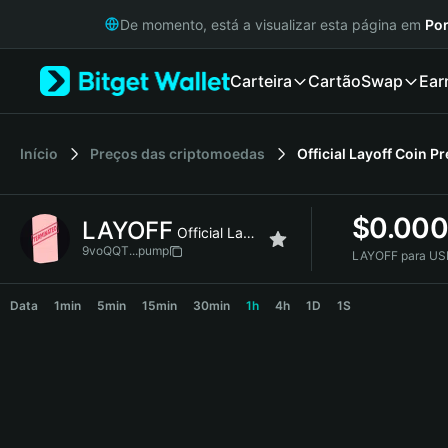
English
De momento, está a visualizar esta página em
Por
日本語
Tiếng Việt
Carteira
Cartão
Swap
Ear
Русский
Español (Latinoamérica)
Türkçe
Italiano
Início
Preços das criptomoedas
Official Layoff Coin
Pr
Français
Deutsch
$
0.00
LAYOFF
简体中文
Official Layoff Coin
繁體中文
9voQQT...pump
LAYOFF para US
Português (Portugal)
LAYOFF Price Chart
Bahasa Indonesia
Data
1min
5min
15min
30min
1h
4h
1D
1S
ภาษาไทย
हिन्दी
বাংলা
Español
Português (Brasil)
Español (Argentina)