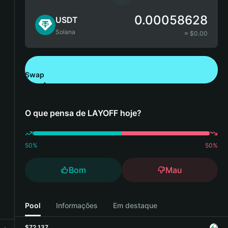
0.00058628
USDT
Solana
≈ $
0.00
Swap
Descarregue a Bitget Wallet
O que pensa de LAYOFF hoje?
50
%
50
%
Bom
Mau
Pool
Informações
Em destaque
$72,137