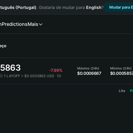
tuguês (Portugal)
. Gostaria de mudar para
English
?
Mudar para E
n
Predictions
Mais
eço
05863
Máximo (24h)
Mínimo (24h)
-7.99%
$0.0006667
$0.000585
D:
1 LAYOFF = $0.0005863 USD
1D
Lite
P