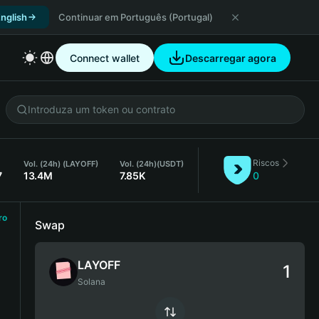
nglish
Continuar em Português (Portugal)
Connect wallet
Descarregar agora
Riscos
Vol. (24h) (LAYOFF)
Vol. (24h)
(USDT)
7
13.4M
7.85K
0
ro
Swap
LAYOFF
Solana