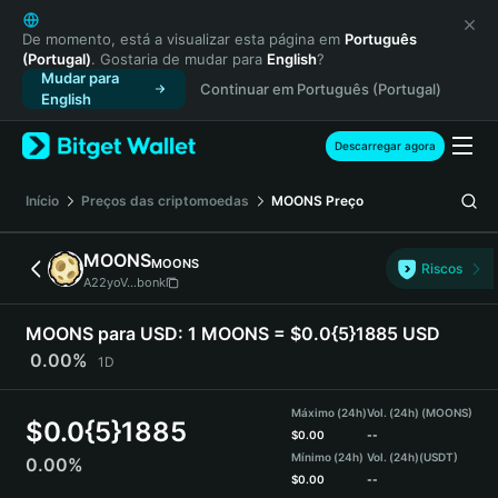
English
日本語
De momento, está a visualizar esta página em
Português
(Portugal)
. Gostaria de mudar para
English
?
Tiếng Việt
Mudar para
Continuar em Português (Portugal)
Русский
English
Español (Latinoamérica)
Türkçe
Descarregar agora
Italiano
Français
Início
Preços das criptomoedas
MOONS
Preço
Deutsch
简体中文
MOONS
MOONS
Riscos
繁體中文
A22yoV...bonk
Português (Portugal)
Bahasa Indonesia
MOONS para USD:
1 MOONS = $0.0{5}1885 USD
ภาษาไทย
0.00%
1D
हिन्दी
বাংলা
Máximo (24h)
Vol. (24h) (MOONS)
$
0.0{5}1885
Español
$
0.00
--
Mínimo (24h)
Vol. (24h)
(USDT)
0.00%
Português (Brasil)
$
0.00
--
Español (Argentina)