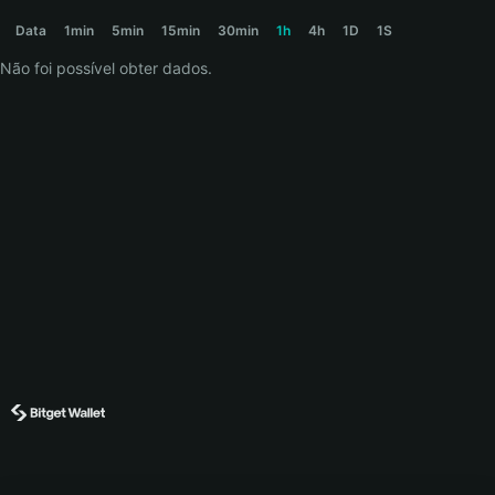
MOONS Price Chart
Data
1min
5min
15min
30min
1h
4h
1D
1S
Não foi possível obter dados.