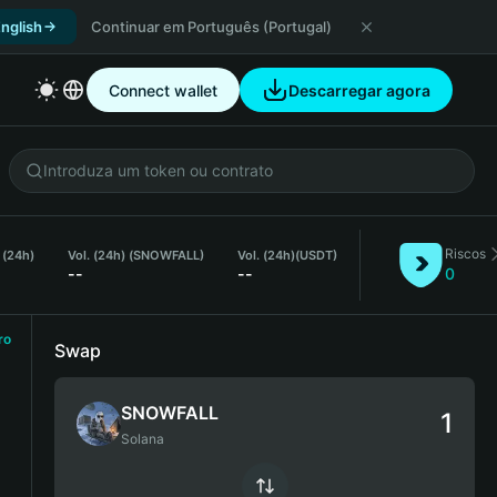
nglish
Continuar em Português (Portugal)
Connect wallet
Descarregar agora
Riscos
 (24h)
Vol. (24h) (SNOWFALL)
Vol. (24h)
(USDT)
--
--
0
ro
Swap
SNOWFALL
Solana