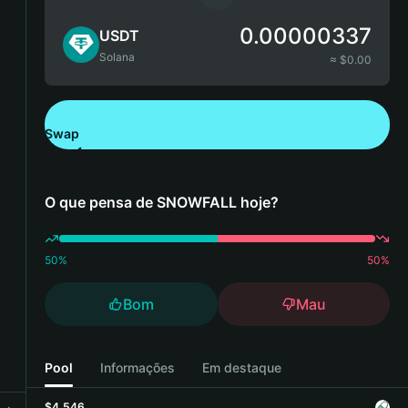
0.00000337
USDT
Solana
≈ $
0.00
Swap
Descarregue a Bitget Wallet
O que pensa de SNOWFALL hoje?
50
%
50
%
Bom
Mau
Pool
Informações
Em destaque
$4,546