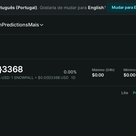
tuguês (Portugal)
. Gostaria de mudar para
English
?
Mudar para E
n
Predictions
Mais
5}3368
Máximo (24h)
Mínimo
0.00%
$0.00
$0.00
 USD:
1 SNOWFALL = $0.0{5}3368 USD
1D
Lite
P