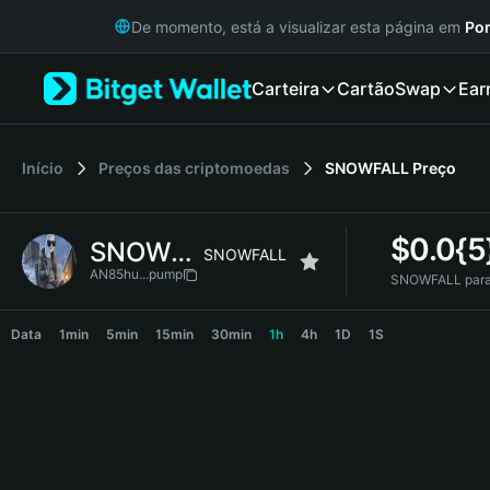
English
De momento, está a visualizar esta página em
Por
日本語
Tiếng Việt
Carteira
Cartão
Swap
Ear
Русский
Español (Latinoamérica)
Türkçe
Italiano
Início
Preços das criptomoedas
SNOWFALL
Preço
Français
Deutsch
$
0.0{
SNOWFALL
简体中文
SNOWFALL
繁體中文
AN85hu...pump
SNOWFALL para
Português (Portugal)
SNOWFALL Price Chart
Bahasa Indonesia
Data
1min
5min
15min
30min
1h
4h
1D
1S
ภาษาไทย
हिन्दी
বাংলা
Español
Português (Brasil)
Español (Argentina)