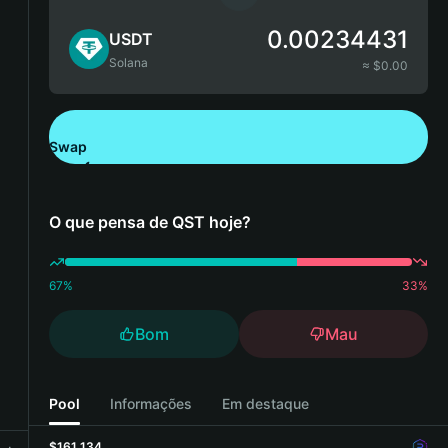
0.00234431
USDT
Solana
≈ $
0.00
Swap
Descarregue a Bitget Wallet
O que pensa de QST hoje?
67
%
33
%
Bom
Mau
Pool
Informações
Em destaque
$161,134