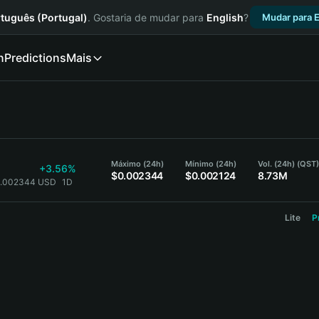
tuguês (Portugal)
. Gostaria de mudar para
English
?
Mudar para E
n
Predictions
Mais
Máximo (24h)
Mínimo (24h)
Vol. (24h) (QST)
+3.56%
$0.002344
$0.002124
8.73M
0.002344 USD
1D
Lite
P