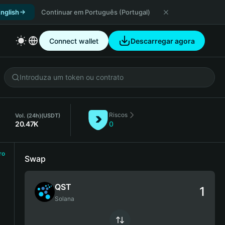
nglish
Continuar em Português (Portugal)
Connect wallet
Descarregar agora
Riscos
Vol. (24h)
(USDT)
20.47K
0
ro
Swap
QST
Solana