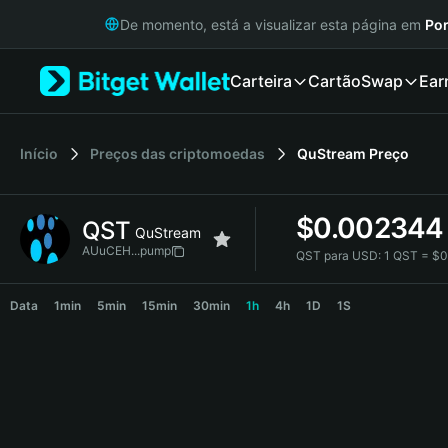
English
De momento, está a visualizar esta página em
Por
日本語
Tiếng Việt
Carteira
Cartão
Swap
Ear
Русский
Español (Latinoamérica)
Türkçe
Italiano
Início
Preços das criptomoedas
QuStream
Preço
Français
Deutsch
$
0.002344
QST
简体中文
QuStream
繁體中文
AUuCEH...pump
QST para USD:
1 QST = $
Português (Portugal)
QST Price Chart
Bahasa Indonesia
Data
1min
5min
15min
30min
1h
4h
1D
1S
ภาษาไทย
हिन्दी
বাংলা
Español
Português (Brasil)
Español (Argentina)