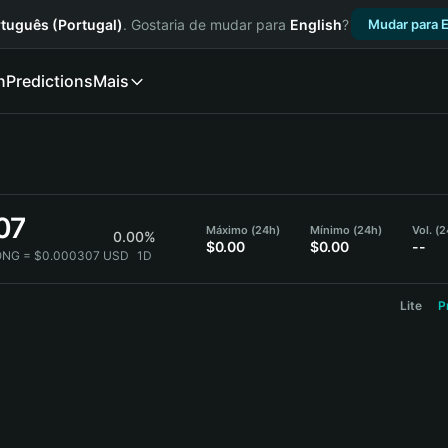
tuguês (Portugal)
. Gostaria de mudar para
English
?
Mudar para E
n
Predictions
Mais
07
Máximo (24h)
Mínimo (24h)
Vol. (
0.00%
$0.00
$0.00
--
ONG = $0.000307 USD
1D
Lite
P