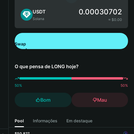
0.00030702
USDT
Solana
≈ $
0.00
Swap
Descarregue a Bitget Wallet
O que pensa de LONG hoje?
50
%
50
%
Bom
Mau
Pool
Informações
Em destaque
$50,827