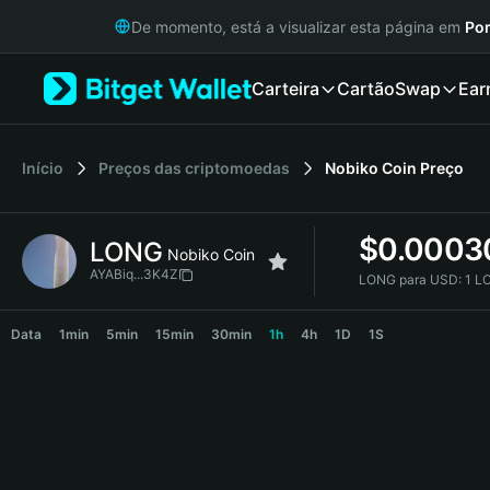
English
De momento, está a visualizar esta página em
Por
日本語
Tiếng Việt
Carteira
Cartão
Swap
Ear
Русский
Español (Latinoamérica)
Türkçe
Italiano
Início
Preços das criptomoedas
Nobiko Coin
Preço
Français
Deutsch
$
0.0003
LONG
简体中文
Nobiko Coin
繁體中文
AYABiq...3K4Z
LONG para USD:
1 L
Português (Portugal)
LONG Price Chart
Bahasa Indonesia
Data
1min
5min
15min
30min
1h
4h
1D
1S
ภาษาไทย
हिन्दी
বাংলা
Español
Português (Brasil)
Español (Argentina)