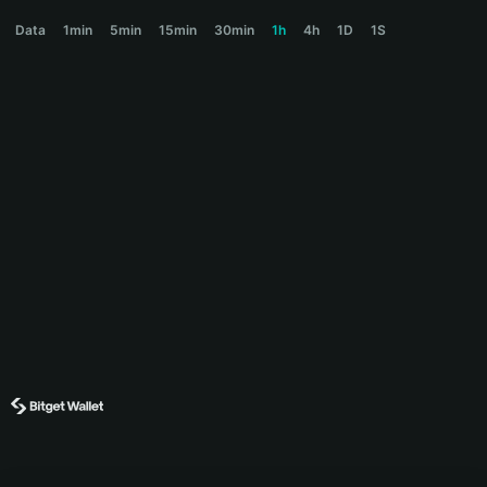
BELKA Price Chart
Data
1min
5min
15min
30min
1h
4h
1D
1S