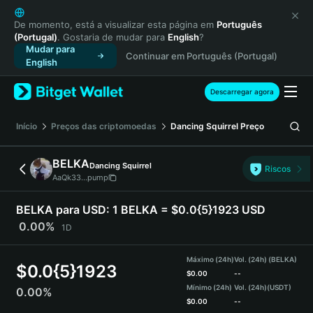
English
日本語
De momento, está a visualizar esta página em
Português
(Portugal)
. Gostaria de mudar para
English
?
Tiếng Việt
Mudar para
Continuar em Português (Portugal)
Русский
English
Español (Latinoamérica)
Türkçe
Descarregar agora
Italiano
Français
Início
Preços das criptomoedas
Dancing Squirrel
Preço
Deutsch
简体中文
BELKA
Dancing Squirrel
Riscos
繁體中文
AaQk33...pump
Português (Portugal)
Bahasa Indonesia
BELKA para USD:
1 BELKA = $0.0{5}1923 USD
ภาษาไทย
0.00%
1D
हिन्दी
বাংলা
Máximo (24h)
Vol. (24h) (BELKA)
$
0.0{5}1923
Español
$
0.00
--
Mínimo (24h)
Vol. (24h)
(USDT)
0.00%
Português (Brasil)
$
0.00
--
Español (Argentina)