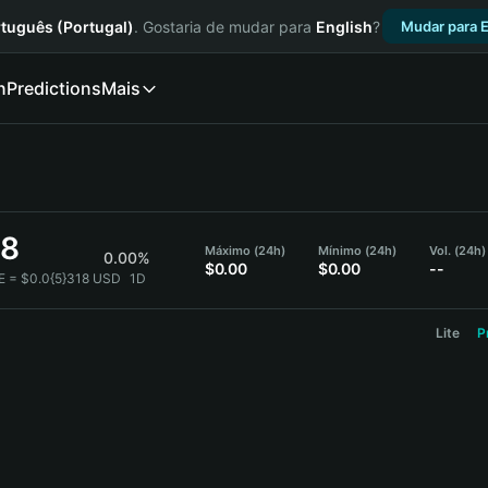
tuguês (Portugal)
. Gostaria de mudar para
English
?
Mudar para E
n
Predictions
Mais
o
18
Máximo (24h)
Mínimo (24h)
Vol. (24h)
0.00%
$0.00
$0.00
--
E = $0.0{5}318 USD
1D
Lite
P