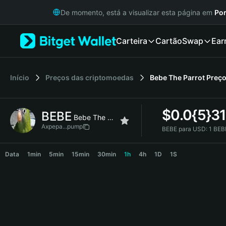
English
De momento, está a visualizar esta página em
Por
日本語
Tiếng Việt
Carteira
Cartão
Swap
Ear
Русский
Español (Latinoamérica)
Türkçe
Italiano
Início
Preços das criptomoedas
Bebe The Parrot
Preç
Français
Deutsch
$
0.0{5}3
BEBE
简体中文
Bebe The Parrot
繁體中文
Axpepa...pump
BEBE para USD:
1 BEB
Português (Portugal)
BEBE Price Chart
Bahasa Indonesia
Data
1min
5min
15min
30min
1h
4h
1D
1S
ภาษาไทย
हिन्दी
বাংলা
Español
Português (Brasil)
Español (Argentina)