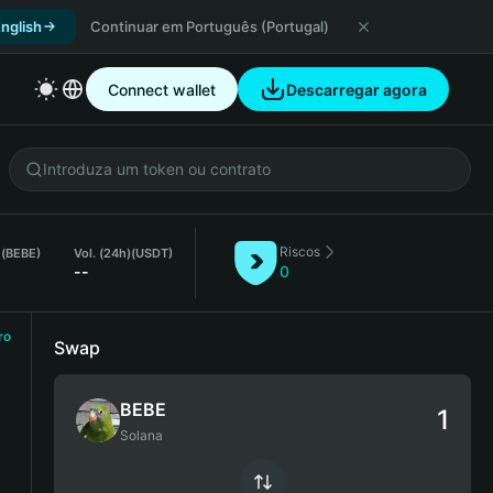
nglish
Continuar em Português (Portugal)
Connect wallet
Descarregar agora
Riscos
 (BEBE)
Vol. (24h)
(USDT)
--
0
ro
Swap
BEBE
Solana