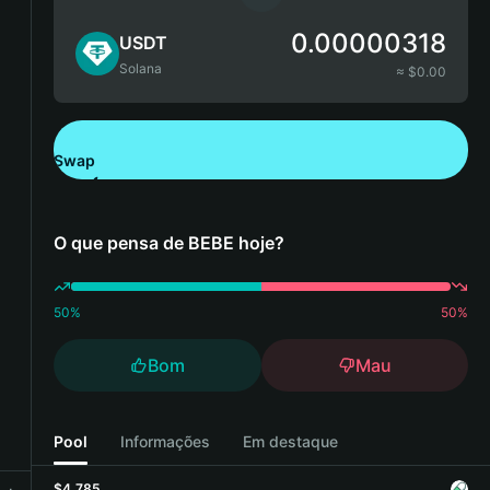
0.00000318
USDT
Solana
≈ $
0.00
Swap
Descarregue a Bitget Wallet
O que pensa de BEBE hoje?
50
%
50
%
Bom
Mau
Pool
Informações
Em destaque
$4,785