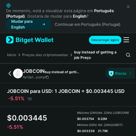
English
日本語
De momento, está a visualizar esta página em
Português
(Portugal)
. Gostaria de mudar para
English
?
Tiếng Việt
Mudar para
Continuar em Português (Portugal)
Русский
English
Español (Latinoamérica)
Türkçe
Descarregar agora
Italiano
buy instead of getting a
Français
Início
Preços das criptomoedas
job
Preço
Deutsch
简体中文
JOBCOIN
buy instead of getting a job
Riscos
繁體中文
AyrQpt...pump
Português (Portugal)
Bahasa Indonesia
JOBCOIN para USD:
1 JOBCOIN = $0.003445 USD
ภาษาไทย
-5.51%
1D
हिन्दी
বাংলা
Máximo (24h)
Vol. (24h) (JOBCOIN)
$
0.003445
Español
$
0.003754
9.22M
Mínimo (24h)
Vol. (24h)
(USDT)
-5.51%
Português (Brasil)
$
0.003339
31.79K
Español (Argentina)