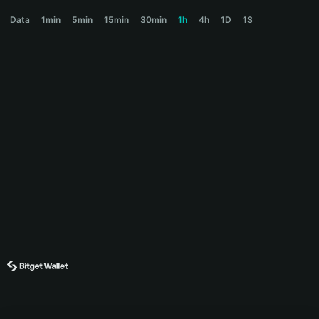
JOBCOIN Price Chart
Data
1min
5min
15min
30min
1h
4h
1D
1S