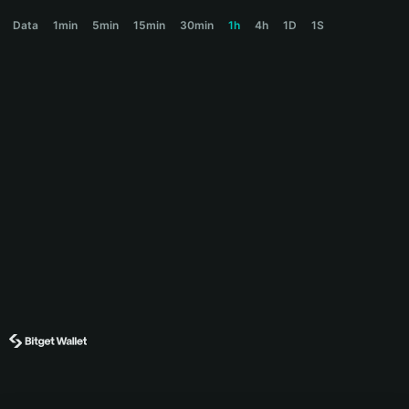
CHIN Price Chart
Data
1min
5min
15min
30min
1h
4h
1D
1S