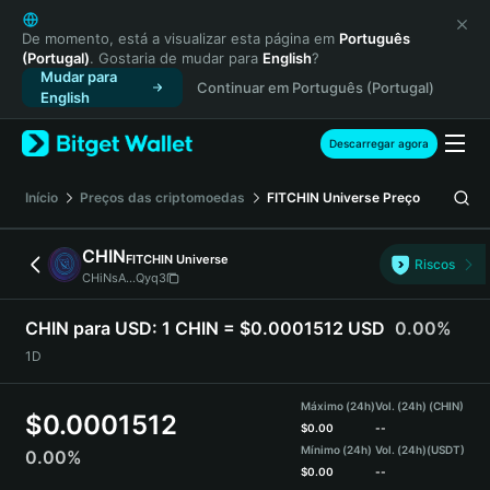
English
日本語
De momento, está a visualizar esta página em
Português
(Portugal)
. Gostaria de mudar para
English
?
Tiếng Việt
Mudar para
Continuar em Português (Portugal)
Русский
English
Español (Latinoamérica)
Türkçe
Descarregar agora
Italiano
Français
Início
Preços das criptomoedas
FITCHIN Universe
Preço
Deutsch
简体中文
CHIN
FITCHIN Universe
Riscos
繁體中文
CHiNsA...Qyq3
Português (Portugal)
Bahasa Indonesia
CHIN para USD:
1 CHIN = $0.0001512 USD
0.00%
ภาษาไทย
1D
हिन्दी
বাংলা
Máximo (24h)
Vol. (24h) (CHIN)
$
0.0001512
Español
$
0.00
--
Mínimo (24h)
Vol. (24h)
(USDT)
0.00%
Português (Brasil)
$
0.00
--
Español (Argentina)