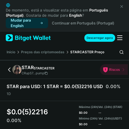
English
日本語
De momento, está a visualizar esta página em
Português
(Portugal)
. Gostaria de mudar para
English
?
Tiếng Việt
Mudar para
Continuar em Português (Portugal)
Русский
English
Español (Latinoamérica)
Türkçe
Descarregar agora
Italiano
Français
Início
Preços das criptomoedas
STARCASTER
Preço
Deutsch
简体中文
STAR
STARCASTER
Riscos
繁體中文
CRupS7...pump
Português (Portugal)
Bahasa Indonesia
STAR para USD:
1 STAR = $0.0{5}2216 USD
0.00%
ภาษาไทย
1D
हिन्दी
বাংলা
Máximo (24h)
Vol. (24h) (STAR)
$
0.0{5}2216
Español
$
0.00
--
Mínimo (24h)
Vol. (24h)
(USDT)
0.00%
Português (Brasil)
$
0.00
--
Español (Argentina)