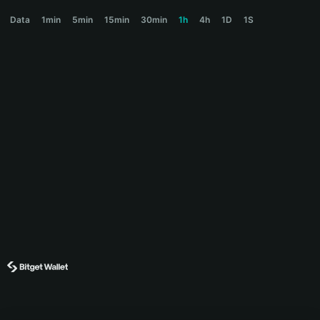
STAR Price Chart
Data
1min
5min
15min
30min
1h
4h
1D
1S