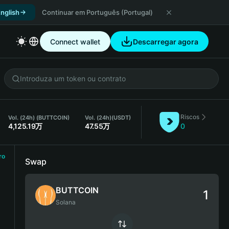
nglish
Continuar em Português (Portugal)
Connect wallet
Descarregar agora
Riscos
Vol. (24h) (BUTTCOIN)
Vol. (24h)
(USDT)
4,125.19万
47.55万
0
ro
Swap
BUTTCOIN
Solana