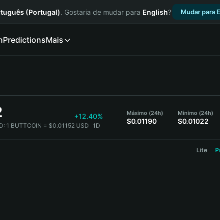
tuguês (Portugal)
. Gostaria de mudar para
English
?
Mudar para E
n
Predictions
Mais
2
Máximo (24h)
Mínimo (24h)
+12.40%
$0.01190
$0.01022
D:
1 BUTTCOIN = $0.01152 USD
1D
Lite
P