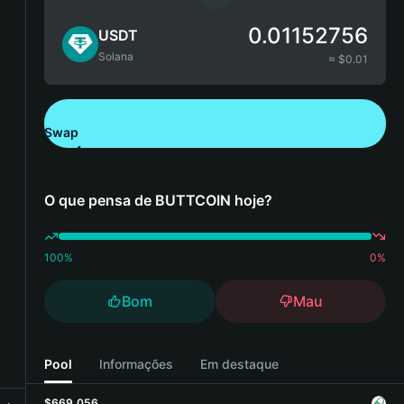
0.01152756
USDT
Solana
≈ $
0.01
Swap
Descarregue a Bitget Wallet
O que pensa de BUTTCOIN hoje?
100
%
0
%
Bom
Mau
Pool
Informações
Em destaque
$669,056