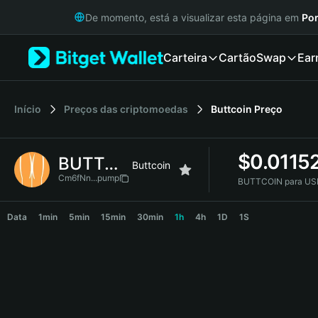
English
De momento, está a visualizar esta página em
Por
日本語
Tiếng Việt
Carteira
Cartão
Swap
Ear
Русский
Español (Latinoamérica)
Türkçe
Italiano
Início
Preços das criptomoedas
Buttcoin
Preço
Français
Deutsch
$
0.0115
BUTTCOIN
简体中文
Buttcoin
繁體中文
Cm6fNn...pump
BUTTCOIN para US
Português (Portugal)
BUTTCOIN Price Chart
Bahasa Indonesia
Data
1min
5min
15min
30min
1h
4h
1D
1S
ภาษาไทย
हिन्दी
বাংলা
Español
Português (Brasil)
Español (Argentina)