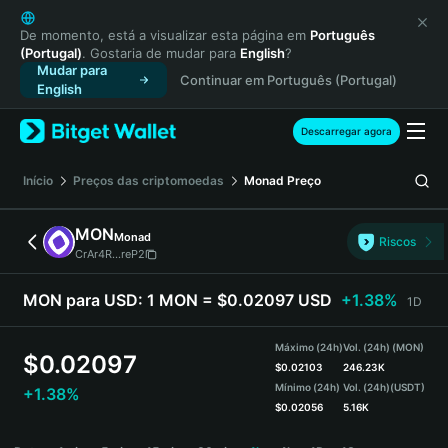
English
日本語
De momento, está a visualizar esta página em
Português
(Portugal)
. Gostaria de mudar para
English
?
Tiếng Việt
Mudar para
Continuar em Português (Portugal)
Русский
English
Español (Latinoamérica)
Türkçe
Descarregar agora
Italiano
Français
Início
Preços das criptomoedas
Monad
Preço
Deutsch
简体中文
MON
Monad
Riscos
繁體中文
CrAr4R...reP2
Português (Portugal)
Bahasa Indonesia
MON para USD:
1 MON = $0.02097 USD
+1.38%
1D
ภาษาไทย
हिन्दी
Máximo (24h)
Vol. (24h) (MON)
$
0.02097
বাংলা
$
0.02103
246.23K
Mínimo (24h)
Vol. (24h)
(USDT)
+1.38%
Español
$
0.02056
5.16K
Português (Brasil)
MON Price Chart
Español (Argentina)