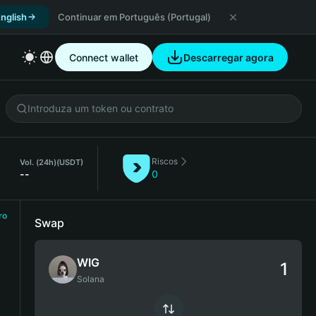
nglish
Continuar em Português (Portugal)
Connect wallet
Descarregar agora
Riscos
Vol. (24h)
(USDT)
--
0
ro
Swap
WIG
Solana