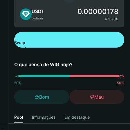
0.00000178
USDT
Solana
≈ $
0.00
Swap
Descarregue a Bitget Wallet
O que pensa de WIG hoje?
50
%
50
%
Bom
Mau
Pool
Informações
Em destaque