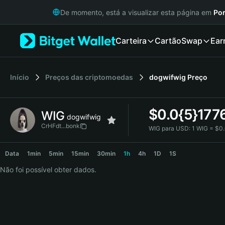
English
De momento, está a visualizar esta página em
Por
日本語
Tiếng Việt
Carteira
Cartão
Swap
Ear
Русский
Español (Latinoamérica)
Türkçe
Italiano
Início
Preços das criptomoedas
dogwifwig
Preço
Français
Deutsch
$
0.0{5}177
WIG
简体中文
dogwifwig
繁體中文
CrHFdt...bonk
WIG para USD:
1 WIG = $0
Português (Portugal)
WIG Price Chart
Bahasa Indonesia
Data
1min
5min
15min
30min
1h
4h
1D
1S
ภาษาไทย
Não foi possível obter dados.
हिन्दी
বাংলা
Español
Português (Brasil)
Español (Argentina)