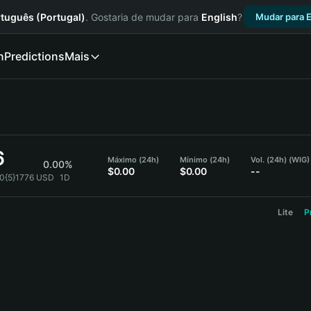
tuguês (Portugal)
. Gostaria de mudar para
English
?
Mudar para E
n
Predictions
Mais
6
Máximo (24h)
Mínimo (24h)
Vol. (24h) (WIG)
0.00%
$0.00
$0.00
--
.0{5}1776 USD
1D
Lite
P