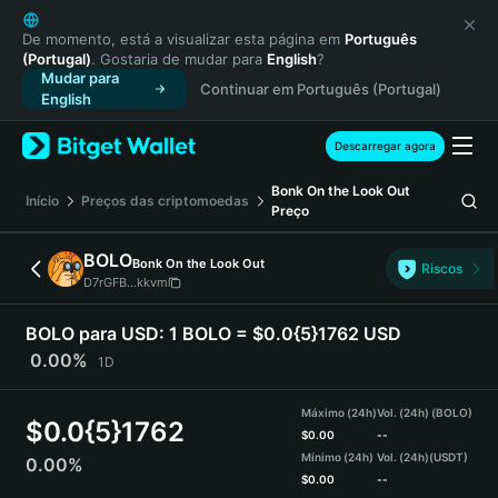
English
日本語
De momento, está a visualizar esta página em
Português
(Portugal)
. Gostaria de mudar para
English
?
Tiếng Việt
Mudar para
Continuar em Português (Portugal)
Русский
English
Español (Latinoamérica)
Türkçe
Descarregar agora
Italiano
Bonk On the Look Out
Français
Início
Preços das criptomoedas
Preço
Deutsch
简体中文
BOLO
Bonk On the Look Out
Riscos
繁體中文
D7rGFB...kkvm
Português (Portugal)
Bahasa Indonesia
BOLO para USD:
1 BOLO = $0.0{5}1762 USD
ภาษาไทย
0.00%
1D
हिन्दी
বাংলা
Máximo (24h)
Vol. (24h) (BOLO)
$
0.0{5}1762
Español
$
0.00
--
Mínimo (24h)
Vol. (24h)
(USDT)
0.00%
Português (Brasil)
$
0.00
--
Español (Argentina)