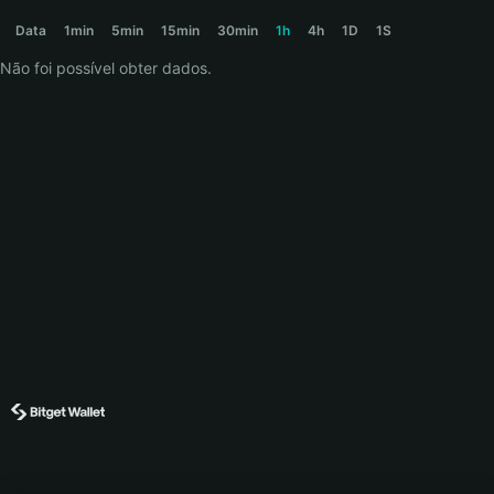
BOLO Price Chart
Data
1min
5min
15min
30min
1h
4h
1D
1S
Não foi possível obter dados.