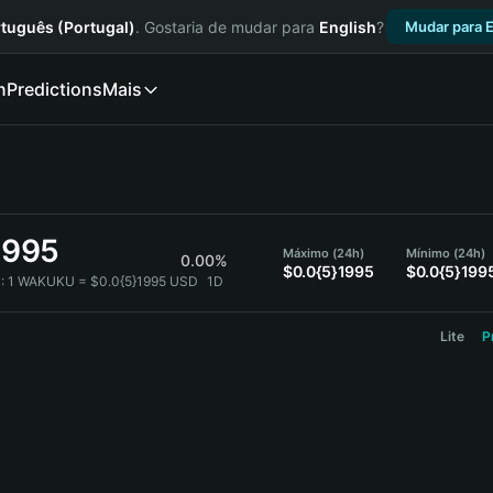
tuguês (Portugal)
. Gostaria de mudar para
English
?
Mudar para E
n
Predictions
Mais
1995
Máximo (24h)
Mínimo (24h)
0.00%
$0.0{5}1995
$0.0{5}199
:
1 WAKUKU = $0.0{5}1995 USD
1D
Lite
P