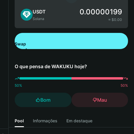
0.00000199
USDT
Solana
≈ $
0.00
Swap
Descarregue a Bitget Wallet
O que pensa de WAKUKU hoje?
50
%
50
%
Bom
Mau
Pool
Informações
Em destaque