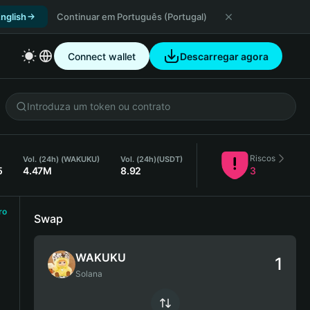
nglish
Continuar em Português (Portugal)
Connect wallet
Descarregar agora
Riscos
Vol. (24h) (WAKUKU)
Vol. (24h)
(USDT)
5
4.47M
8.92
3
ro
Swap
WAKUKU
Solana