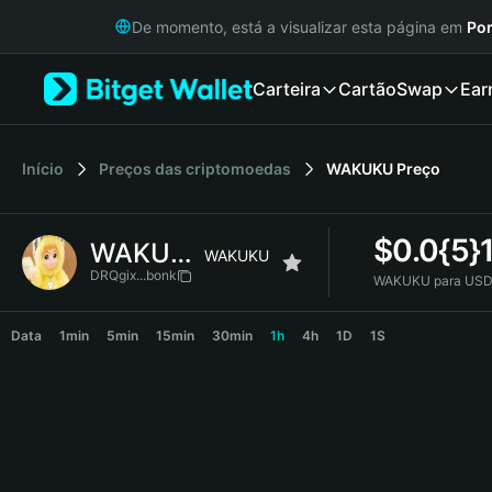
English
De momento, está a visualizar esta página em
Por
日本語
Tiếng Việt
Carteira
Cartão
Swap
Ear
Русский
Español (Latinoamérica)
Türkçe
Italiano
Início
Preços das criptomoedas
WAKUKU
Preço
Français
Deutsch
$
0.0{5}
WAKUKU
简体中文
WAKUKU
繁體中文
DRQgix...bonk
WAKUKU para USD
Português (Portugal)
WAKUKU Price Chart
Bahasa Indonesia
Data
1min
5min
15min
30min
1h
4h
1D
1S
ภาษาไทย
हिन्दी
বাংলা
Español
Português (Brasil)
Español (Argentina)