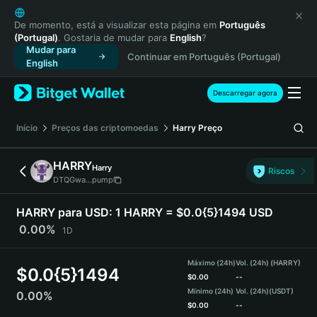
English
日本語
De momento, está a visualizar esta página em
Português
(Portugal)
. Gostaria de mudar para
English
?
Tiếng Việt
Mudar para
Continuar em Português (Portugal)
Русский
English
Español (Latinoamérica)
Türkçe
Descarregar agora
Italiano
Français
Início
Preços das criptomoedas
Harry
Preço
Deutsch
简体中文
HARRY
Harry
Riscos
繁體中文
DTQGwa...pump
Português (Portugal)
Bahasa Indonesia
HARRY para USD:
1 HARRY = $0.0{5}1494 USD
ภาษาไทย
0.00%
1D
हिन्दी
বাংলা
Máximo (24h)
Vol. (24h) (HARRY)
$
0.0{5}1494
Español
$
0.00
--
Mínimo (24h)
Vol. (24h)
(USDT)
0.00%
Português (Brasil)
$
0.00
--
Español (Argentina)