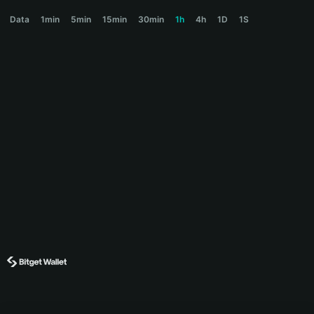
HARRY Price Chart
Data
1min
5min
15min
30min
1h
4h
1D
1S