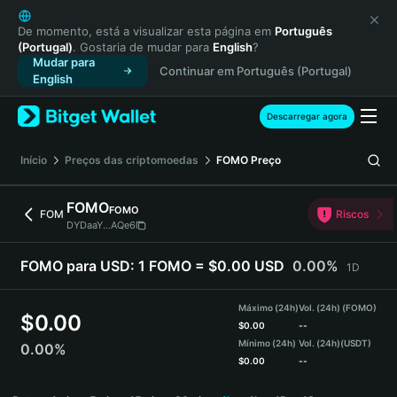
English
日本語
De momento, está a visualizar esta página em
Português
(Portugal)
. Gostaria de mudar para
English
?
Tiếng Việt
Mudar para
Continuar em Português (Portugal)
Русский
English
Español (Latinoamérica)
Türkçe
Descarregar agora
Italiano
Français
Início
Preços das criptomoedas
FOMO
Preço
Deutsch
简体中文
FOMO
FOMO
FOM
Riscos
繁體中文
DYDaaY...AQe6
Português (Portugal)
Bahasa Indonesia
FOMO para USD:
1 FOMO = $0.00 USD
0.00%
1D
ภาษาไทย
हिन्दी
Máximo (24h)
Vol. (24h) (FOMO)
$
0.00
বাংলা
$
0.00
--
Mínimo (24h)
Vol. (24h)
(USDT)
0.00%
Español
$
0.00
--
Português (Brasil)
FOMO Price Chart
Español (Argentina)