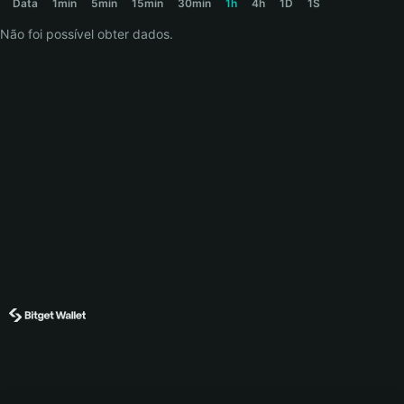
Data
1min
5min
15min
30min
1h
4h
1D
1S
Não foi possível obter dados.