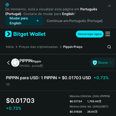
English
日本語
De momento, está a visualizar esta página em
Português
(Portugal)
. Gostaria de mudar para
English
?
Tiếng Việt
Mudar para
Continuar em Português (Portugal)
Русский
English
Español (Latinoamérica)
Türkçe
Descarregar agora
Italiano
Français
Início
Preços das criptomoedas
Pippin
Preço
Deutsch
简体中文
PIPPIN
Pippin
Riscos
繁體中文
Dfh5Dz...pump
Português (Portugal)
Bahasa Indonesia
PIPPIN para USD:
1 PIPPIN = $0.01703 USD
+0.73%
ภาษาไทย
1D
हिन्दी
বাংলা
Máximo (24h)
Vol. (24h) (PIPPIN)
$
0.01703
Español
$
0.01734
1,705.44万
Mínimo (24h)
Vol. (24h)
(USDT)
+0.73%
Português (Brasil)
$
0.01638
29.04万
Español (Argentina)