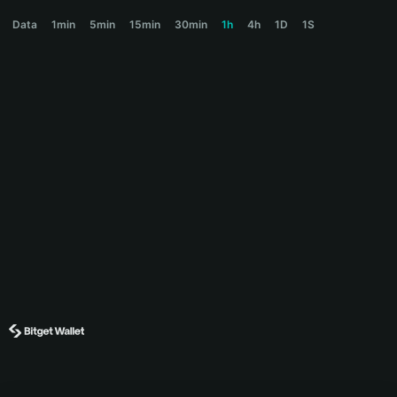
PIPPIN Price Chart
Data
1min
5min
15min
30min
1h
4h
1D
1S