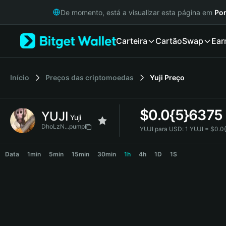
English
De momento, está a visualizar esta página em
Por
日本語
Tiếng Việt
Carteira
Cartão
Swap
Ear
Русский
Español (Latinoamérica)
Türkçe
Italiano
Início
Preços das criptomoedas
Yuji
Preço
Français
Deutsch
$
0.0{5}6375
YUJI
简体中文
Yuji
繁體中文
DhoLzN...pump
YUJI para USD:
1 YUJI = $0.
Português (Portugal)
YUJI Price Chart
Bahasa Indonesia
Data
1min
5min
15min
30min
1h
4h
1D
1S
ภาษาไทย
हिन्दी
বাংলা
Español
Português (Brasil)
Español (Argentina)