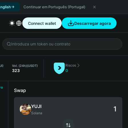
nglish
Continuar em Português (Portugal)
Connect wallet
Descarregar agora
Riscos
JI)
Vol. (24h)
(USDT)
323
0
ro
Swap
YUJI
Solana