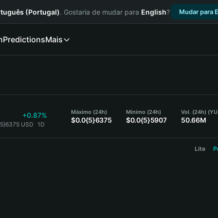
tuguês (Portugal)
. Gostaria de mudar para
English
?
Mudar para E
n
Predictions
Mais
Máximo (24h)
Mínimo (24h)
Vol. (24h) (YU
+0.87%
$0.0{5}6375
$0.0{5}5907
50.66M
0{5}6375 USD
1D
Lite
P