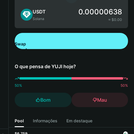
0.00000638
USDT
Solana
≈ $
0.00
Swap
Descarregue a Bitget Wallet
O que pensa de YUJI hoje?
50
%
50
%
Bom
Mau
Pool
Informações
Em destaque
$6,759