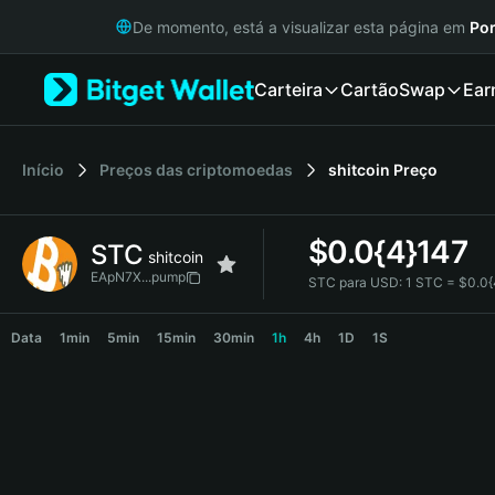
English
De momento, está a visualizar esta página em
Por
日本語
Tiếng Việt
Carteira
Cartão
Swap
Ear
Русский
Español (Latinoamérica)
Türkçe
Italiano
Início
Preços das criptomoedas
shitcoin
Preço
Français
Deutsch
$
0.0{4}147
STC
简体中文
shitcoin
繁體中文
EApN7X...pump
STC para USD:
1 STC = $0.0
Português (Portugal)
STC Price Chart
Bahasa Indonesia
Data
1min
5min
15min
30min
1h
4h
1D
1S
ภาษาไทย
हिन्दी
বাংলা
Español
Português (Brasil)
Español (Argentina)