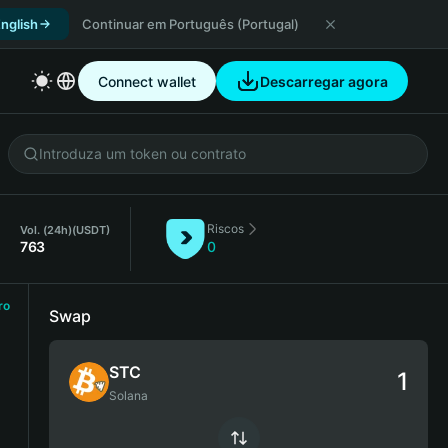
nglish
Continuar em Português (Portugal)
Connect wallet
Descarregar agora
Riscos
Vol. (24h)
(USDT)
763
0
ro
Swap
STC
Solana