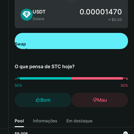
0.00001470
USDT
Solana
≈ $
0.00
Swap
Descarregue a Bitget Wallet
O que pensa de STC hoje?
50
%
50
%
Bom
Mau
Pool
Informações
Em destaque
$9,006