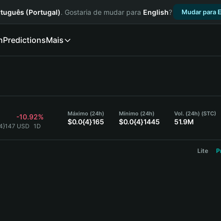
tuguês (Portugal)
. Gostaria de mudar para
English
?
Mudar para E
n
Predictions
Mais
Máximo (24h)
Mínimo (24h)
Vol. (24h) (STC)
-10.92%
$0.0{4}165
$0.0{4}1445
51.9M
{4}147 USD
1D
Lite
P