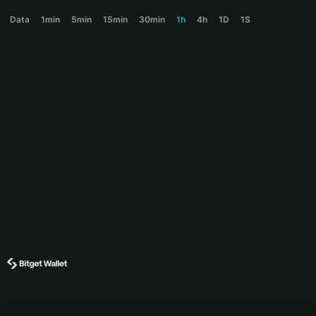
ELON Price Chart
Data
1min
5min
15min
30min
1h
4h
1D
1S