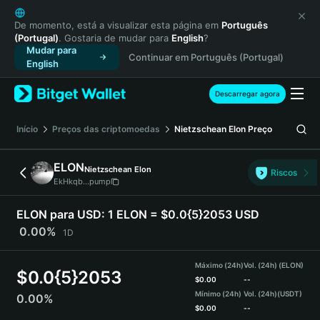
English
日本語
De momento, está a visualizar esta página em
Português
(Portugal)
. Gostaria de mudar para
English
?
Tiếng Việt
Mudar para
Continuar em Português (Portugal)
Русский
English
Español (Latinoamérica)
Türkçe
Descarregar agora
Italiano
Français
Início
Preços das criptomoedas
Nietzschean Elon
Preço
Deutsch
简体中文
ELON
Nietzschean Elon
Riscos
繁體中文
EkHkqb...pump
Português (Portugal)
Bahasa Indonesia
ELON para USD:
1 ELON = $0.0{5}2053 USD
ภาษาไทย
0.00%
1D
हिन्दी
বাংলা
Máximo (24h)
Vol. (24h) (ELON)
$
0.0{5}2053
Español
$
0.00
--
Mínimo (24h)
Vol. (24h)
(USDT)
0.00%
Português (Brasil)
$
0.00
--
Español (Argentina)