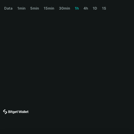
ANGELS Price Chart
Data
1min
5min
15min
30min
1h
4h
1D
1S