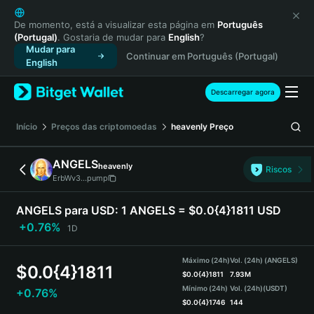
English
日本語
De momento, está a visualizar esta página em
Português
(Portugal)
. Gostaria de mudar para
English
?
Tiếng Việt
Mudar para
Continuar em Português (Portugal)
Русский
English
Español (Latinoamérica)
Türkçe
Descarregar agora
Italiano
Français
Início
Preços das criptomoedas
heavenly
Preço
Deutsch
简体中文
ANGELS
heavenly
Riscos
繁體中文
ErbWv3...pump
Português (Portugal)
Bahasa Indonesia
ANGELS para USD:
1 ANGELS = $0.0{4}1811 USD
ภาษาไทย
+0.76%
1D
हिन्दी
বাংলা
Máximo (24h)
Vol. (24h) (ANGELS)
$
0.0{4}1811
Español
$
0.0{4}1811
7.93M
Mínimo (24h)
Vol. (24h)
(USDT)
+0.76%
Português (Brasil)
$
0.0{4}1746
144
Español (Argentina)