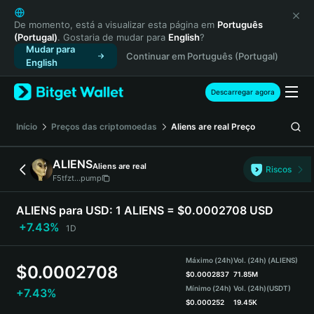
English
日本語
De momento, está a visualizar esta página em
Português
(Portugal)
. Gostaria de mudar para
English
?
Tiếng Việt
Mudar para
Continuar em Português (Portugal)
Русский
English
Español (Latinoamérica)
Türkçe
Descarregar agora
Italiano
Français
Início
Preços das criptomoedas
Aliens are real
Preço
Deutsch
简体中文
ALIENS
Aliens are real
Riscos
繁體中文
F5tfzt...pump
Português (Portugal)
Bahasa Indonesia
ALIENS para USD:
1 ALIENS = $0.0002708 USD
ภาษาไทย
+7.43%
1D
हिन्दी
বাংলা
Máximo (24h)
Vol. (24h) (ALIENS)
$
0.0002708
Español
$
0.0002837
71.85M
Mínimo (24h)
Vol. (24h)
(USDT)
+7.43%
Português (Brasil)
$
0.000252
19.45K
Español (Argentina)