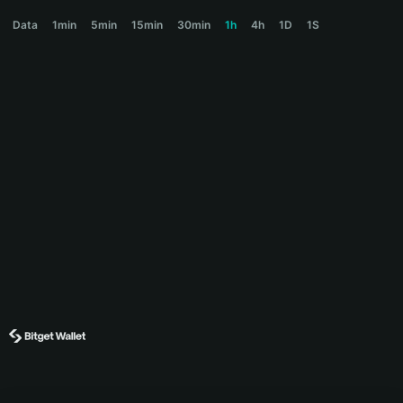
ALIENS Price Chart
Data
1min
5min
15min
30min
1h
4h
1D
1S