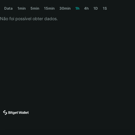
WIFOUT Price Chart
Data
1min
5min
15min
30min
1h
4h
1D
1S
Não foi possível obter dados.