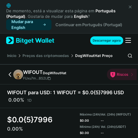
English
日本語
De momento, está a visualizar esta página em
Português
(Portugal)
. Gostaria de mudar para
English
?
Tiếng Việt
Mudar para
Continuar em Português (Portugal)
Русский
English
Español (Latinoamérica)
Türkçe
Descarregar agora
Italiano
Français
Início
Preços das criptomoedas
DogWifoutHat
Preço
Deutsch
简体中文
WIFOUT
DogWifoutHat
Riscos
繁體中文
FUxu7m...BS2L
Português (Portugal)
Bahasa Indonesia
WIFOUT para USD:
1 WIFOUT = $0.0{5}7996 USD
ภาษาไทย
0.00%
1D
हिन्दी
বাংলা
Máximo (24h)
Vol. (24h) (WIFOUT)
$
0.0{5}7996
Español
$
0.00
--
Mínimo (24h)
Vol. (24h)
(USDT)
0.00%
Português (Brasil)
$
0.00
--
Español (Argentina)