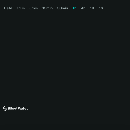
TITCOIN Price Chart
Data
1min
5min
15min
30min
1h
4h
1D
1S