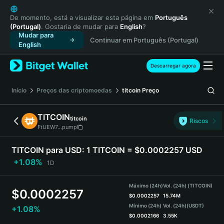
English
日本語
De momento, está a visualizar esta página em
Português
(Portugal)
. Gostaria de mudar para
English
?
Tiếng Việt
Mudar para
Continuar em Português (Portugal)
Русский
English
Español (Latinoamérica)
Türkçe
Descarregar agora
Italiano
Français
Início
Preços das criptomoedas
titcoin
Preço
Deutsch
简体中文
TITCOIN
titcoin
Riscos
繁體中文
FtUEW7...pump
Português (Portugal)
Bahasa Indonesia
TITCOIN para USD:
1 TITCOIN = $0.0002257 USD
ภาษาไทย
+1.08%
1D
हिन्दी
বাংলা
Máximo (24h)
Vol. (24h) (TITCOIN)
$
0.0002257
Español
$
0.0002257
15.74M
Mínimo (24h)
Vol. (24h)
(USDT)
+1.08%
Português (Brasil)
$
0.0002166
3.55K
Español (Argentina)