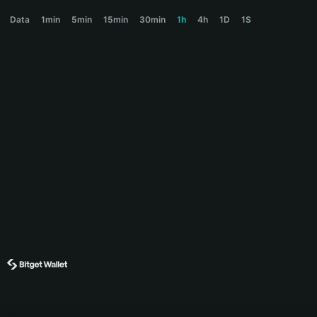
BEAR Price Chart
Data
1min
5min
15min
30min
1h
4h
1D
1S