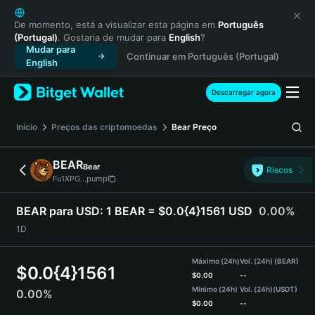
English
日本語
De momento, está a visualizar esta página em
Português
(Portugal)
. Gostaria de mudar para
English
?
Tiếng Việt
Mudar para
Continuar em Português (Portugal)
Русский
English
Español (Latinoamérica)
Türkçe
Descarregar agora
Italiano
Français
Início
Preços das criptomoedas
Bear
Preço
Deutsch
简体中文
BEAR
Bear
Riscos
繁體中文
Fu1XPG...pump
Português (Portugal)
Bahasa Indonesia
BEAR para USD:
1 BEAR = $0.0{4}1561 USD
0.00%
ภาษาไทย
1D
हिन्दी
বাংলা
Máximo (24h)
Vol. (24h) (BEAR)
$
0.0{4}1561
Español
$
0.00
--
Mínimo (24h)
Vol. (24h)
(USDT)
0.00%
Português (Brasil)
$
0.00
--
Español (Argentina)