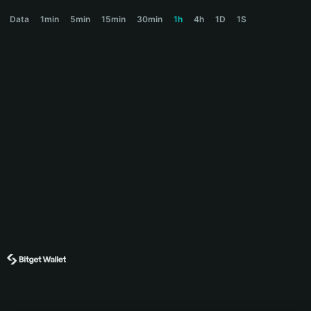
DRIPWARTS Price Chart
Data
1min
5min
15min
30min
1h
4h
1D
1S