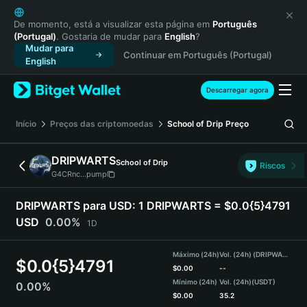
English
日本語
De momento, está a visualizar esta página em
Português
(Portugal)
. Gostaria de mudar para
English
?
Tiếng Việt
Mudar para
Continuar em Português (Portugal)
Русский
English
Español (Latinoamérica)
Türkçe
Descarregar agora
Italiano
Français
Início
Preços das criptomoedas
School of Drip
Preço
Deutsch
简体中文
DRIPWARTS
School of Drip
Riscos
繁體中文
G4CRnc...pump
Português (Portugal)
Bahasa Indonesia
DRIPWARTS para USD:
1 DRIPWARTS = $0.0{5}4791
ภาษาไทย
USD
0.00%
1D
हिन्दी
বাংলা
Máximo (24h)
Vol. (24h) (DRIPWARTS)
$
0.0{5}4791
Español
$
0.00
--
Mínimo (24h)
Vol. (24h)
(USDT)
0.00%
Português (Brasil)
$
0.00
35.2
Español (Argentina)