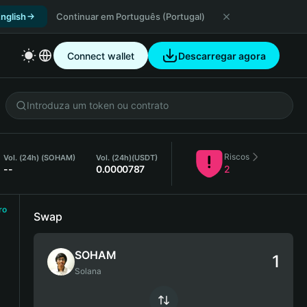
nglish
Continuar em Português (Portugal)
Connect wallet
Descarregar agora
Riscos
Vol. (24h) (SOHAM)
Vol. (24h)
(USDT)
--
0.0000787
2
ro
Swap
SOHAM
Solana