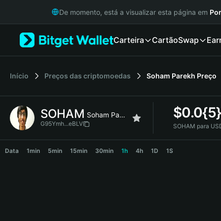
English
De momento, está a visualizar esta página em
Por
日本語
Tiếng Việt
Carteira
Cartão
Swap
Ear
Русский
Español (Latinoamérica)
Türkçe
Italiano
Início
Preços das criptomoedas
Soham Parekh
Preço
Français
Deutsch
$
0.0{5
SOHAM
简体中文
Soham Parekh
繁體中文
G95Ymh...eBLV
SOHAM para US
Português (Portugal)
SOHAM Price Chart
Bahasa Indonesia
Data
1min
5min
15min
30min
1h
4h
1D
1S
ภาษาไทย
हिन्दी
বাংলা
Español
Português (Brasil)
Español (Argentina)