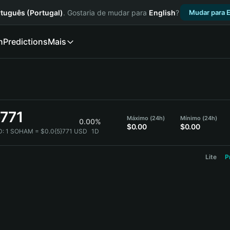
tuguês (Portugal)
. Gostaria de mudar para
English
?
Mudar para E
n
Predictions
Mais
}771
Máximo (24h)
Mínimo (24h)
0.00%
$0.00
$0.00
D:
1 SOHAM = $0.0{5}771 USD
1D
Lite
P