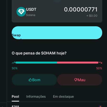
0.00000771
USDT
Solana
≈ $
0.00
Swap
Descarregue a Bitget Wallet
O que pensa de SOHAM hoje?
50
%
50
%
Bom
Mau
Pool
Informações
Em destaque
$768