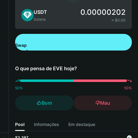
0.00000202
USDT
Solana
≈ $
0.00
Swap
Descarregue a Bitget Wallet
O que pensa de EVE hoje?
50
%
50
%
Bom
Mau
Pool
Informações
Em destaque
$3,397