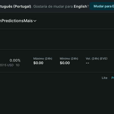
tuguês (Portugal)
. Gostaria de mudar para
English
?
Mudar para E
n
Predictions
Mais
Máximo (24h)
Mínimo (24h)
Vol. (24h) (EVE)
0.00%
$0.00
$0.00
--
}2015 USD
1D
Lite
P