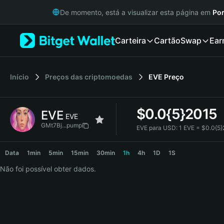
English
De momento, está a visualizar esta página em
Por
日本語
Tiếng Việt
Carteira
Cartão
Swap
Ear
Русский
Español (Latinoamérica)
Türkçe
Italiano
Início
Preços das criptomoedas
EVE
Preço
Français
Deutsch
$
0.0{5}2015
EVE
简体中文
EVE
繁體中文
GMt7Bj...pump
EVE para USD:
1 EVE = $0.0{5
Português (Portugal)
EVE Price Chart
Bahasa Indonesia
Data
1min
5min
15min
30min
1h
4h
1D
1S
ภาษาไทย
Não foi possível obter dados.
हिन्दी
বাংলা
Español
Português (Brasil)
Español (Argentina)