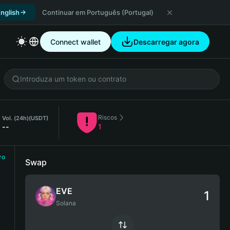
nglish
Continuar em Português (Portugal)
Connect wallet
Descarregar agora
Riscos
Vol. (24h)
(USDT)
--
1
ro
Swap
EVE
Solana