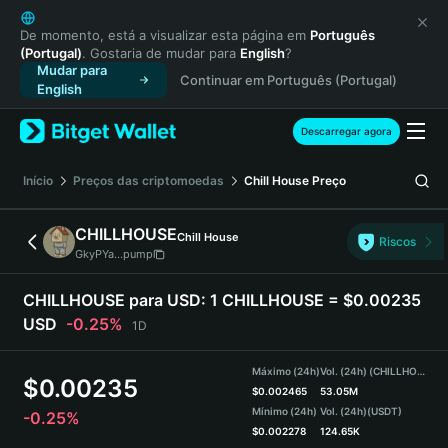
English
日本語
De momento, está a visualizar esta página em
Português
(Portugal)
. Gostaria de mudar para
English
?
Tiếng Việt
Mudar para
Continuar em Português (Portugal)
Русский
English
Español (Latinoamérica)
Türkçe
Descarregar agora
Italiano
Français
Início
Preços das criptomoedas
Chill House
Preço
Deutsch
简体中文
CHILLHOUSE
Chill House
Riscos
繁體中文
GkyPYa...pump
Português (Portugal)
Bahasa Indonesia
CHILLHOUSE para USD:
1 CHILLHOUSE = $0.00235
ภาษาไทย
USD
-0.25%
1D
हिन्दी
বাংলা
Máximo (24h)
Vol. (24h) (CHILLHOUSE)
$
0.00235
Español
$
0.002465
53.05M
Mínimo (24h)
Vol. (24h)
(USDT)
-0.25%
Português (Brasil)
$
0.002278
124.65K
Español (Argentina)