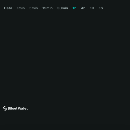
CHILLHOUSE Price Chart
Data
1min
5min
15min
30min
1h
4h
1D
1S