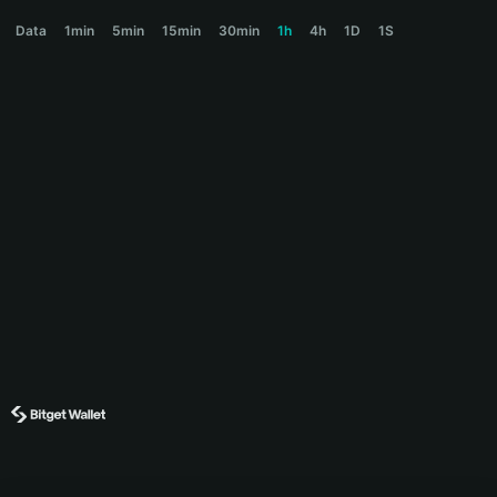
USDEC Price Chart
Data
1min
5min
15min
30min
1h
4h
1D
1S