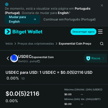
English
日本語
De momento, está a visualizar esta página em
Português
(Portugal)
. Gostaria de mudar para
English
?
Tiếng Việt
Mudar para
Continuar em Português (Portugal)
Русский
English
Español (Latinoamérica)
Türkçe
Descarregar agora
Italiano
Français
Início
Preços das criptomoedas
Exponential Coin
Preço
Deutsch
简体中文
USDEC
Exponential Coin
Riscos
繁體中文
GwHjVJ...pump
Português (Portugal)
Bahasa Indonesia
USDEC para USD:
1 USDEC = $0.0{5}2116 USD
ภาษาไทย
0.00%
1D
हिन्दी
বাংলা
Máximo (24h)
Vol. (24h) (USDEC)
$
0.0{5}2116
Español
$
0.00
--
Mínimo (24h)
Vol. (24h)
(USDT)
0.00%
Português (Brasil)
$
0.00
--
Español (Argentina)