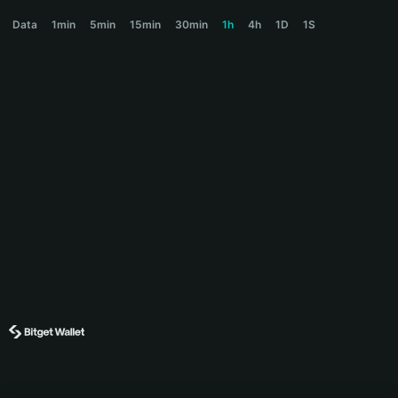
MORPH Price Chart
Data
1min
5min
15min
30min
1h
4h
1D
1S