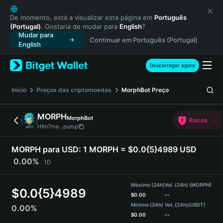
English
日本語
De momento, está a visualizar esta página em
Português
(Portugal)
. Gostaria de mudar para
English
?
Tiếng Việt
Mudar para
Continuar em Português (Portugal)
Русский
English
Español (Latinoamérica)
Türkçe
Descarregar agora
Italiano
Français
Início
Preços das criptomoedas
MorphBot
Preço
Deutsch
简体中文
MORPH
MorphBot
Riscos
繁體中文
HXn7me...pump
Português (Portugal)
Bahasa Indonesia
MORPH para USD:
1 MORPH = $0.0{5}4989 USD
ภาษาไทย
0.00%
1D
हिन्दी
বাংলা
Máximo (24h)
Vol. (24h) (MORPH)
$
0.0{5}4989
Español
$
0.00
--
Mínimo (24h)
Vol. (24h)
(USDT)
0.00%
Português (Brasil)
$
0.00
--
Español (Argentina)