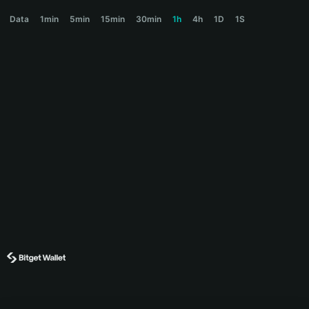
EITHER Price Chart
Data
1min
5min
15min
30min
1h
4h
1D
1S