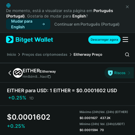
English
日本語
De momento, está a visualizar esta página em
Português
(Portugal)
. Gostaria de mudar para
English
?
Tiếng Việt
Mudar para
Continuar em Português (Portugal)
Русский
English
Español (Latinoamérica)
Türkçe
Descarregar agora
Italiano
Français
Início
Preços das criptomoedas
Eitherway
Preço
Deutsch
简体中文
EITHER
Eitherway
Riscos
繁體中文
HmBdm8...Naoi
Português (Portugal)
Bahasa Indonesia
EITHER para USD:
1 EITHER = $0.0001602 USD
ภาษาไทย
+0.25%
1D
हिन्दी
বাংলা
Máximo (24h)
Vol. (24h) (EITHER)
$
0.0001602
Español
$
0.0001627
437.2K
Mínimo (24h)
Vol. (24h)
(USDT)
+0.25%
Português (Brasil)
$
0.0001594
70
Español (Argentina)