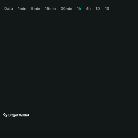
PONZI Price Chart
Data
1min
5min
15min
30min
1h
4h
1D
1S