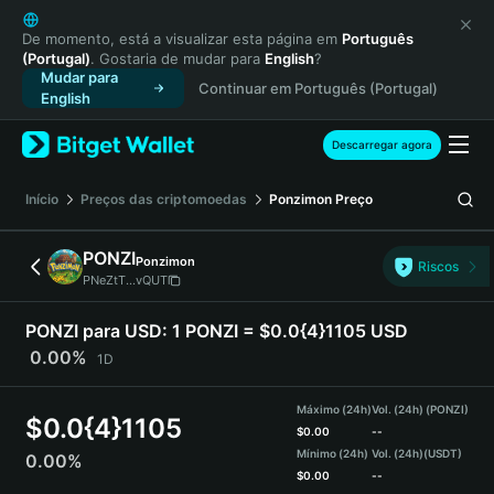
English
日本語
De momento, está a visualizar esta página em
Português
(Portugal)
. Gostaria de mudar para
English
?
Tiếng Việt
Mudar para
Continuar em Português (Portugal)
Русский
English
Español (Latinoamérica)
Türkçe
Descarregar agora
Italiano
Français
Início
Preços das criptomoedas
Ponzimon
Preço
Deutsch
简体中文
PONZI
Ponzimon
Riscos
繁體中文
PNeZtT...vQUT
Português (Portugal)
Bahasa Indonesia
PONZI para USD:
1 PONZI = $0.0{4}1105 USD
ภาษาไทย
0.00%
1D
हिन्दी
বাংলা
Máximo (24h)
Vol. (24h) (PONZI)
$
0.0{4}1105
Español
$
0.00
--
Mínimo (24h)
Vol. (24h)
(USDT)
0.00%
Português (Brasil)
$
0.00
--
Español (Argentina)