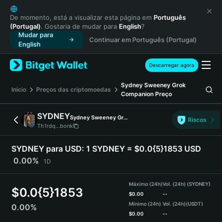
English
日本語
De momento, está a visualizar esta página em
Português
(Portugal)
. Gostaria de mudar para
English
?
Tiếng Việt
Mudar para
Continuar em Português (Portugal)
Русский
English
Español (Latinoamérica)
Türkçe
Descarregar agora
Italiano
Sydney Sweeney Grok
Français
Início
Preços das criptomoedas
Companion
Preço
Deutsch
简体中文
SYDNEY
Sydney Sweeney Grok Companion
Riscos
繁體中文
Th1rdq...bonk
Português (Portugal)
Bahasa Indonesia
SYDNEY para USD:
1 SYDNEY = $0.0{5}1853 USD
ภาษาไทย
0.00%
1D
हिन्दी
বাংলা
Máximo (24h)
Vol. (24h) (SYDNEY)
$
0.0{5}1853
Español
$
0.00
--
Mínimo (24h)
Vol. (24h)
(USDT)
0.00%
Português (Brasil)
$
0.00
--
Español (Argentina)