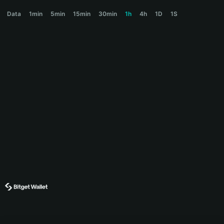
SYDNEY Price Chart
Data
1min
5min
15min
30min
1h
4h
1D
1S