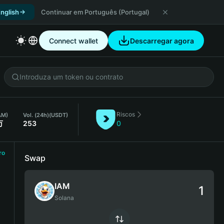
nglish
Continuar em Português (Portugal)
Connect wallet
Descarregar agora
Riscos
IAM)
Vol. (24h)
(USDT)
万
253
0
ro
Swap
IAM
Solana