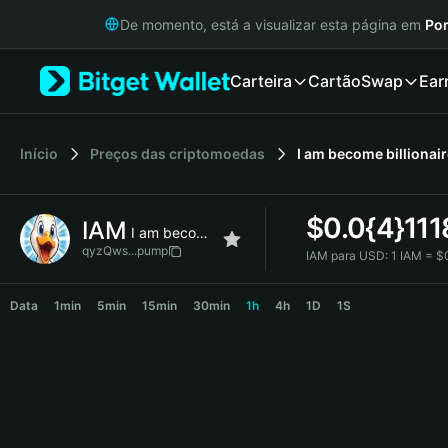
English
De momento, está a visualizar esta página em
Por
日本語
Tiếng Việt
Carteira
Cartão
Swap
Ear
Русский
Español (Latinoamérica)
Türkçe
Italiano
Início
Preços das criptomoedas
I am become billionai
Français
Deutsch
$
0.0{4}111
IAM
简体中文
I am become billionaire
繁體中文
qyzQws...pump
IAM para USD:
1 IAM = $
Português (Portugal)
IAM Price Chart
Bahasa Indonesia
Data
1min
5min
15min
30min
1h
4h
1D
1S
ภาษาไทย
हिन्दी
বাংলা
Español
Português (Brasil)
Español (Argentina)