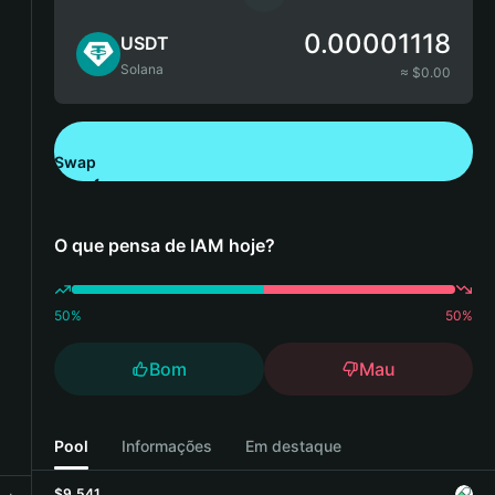
0.00001118
USDT
Solana
≈ $
0.00
Swap
Descarregue a Bitget Wallet
O que pensa de IAM hoje?
50
%
50
%
Bom
Mau
Pool
Informações
Em destaque
$9,541