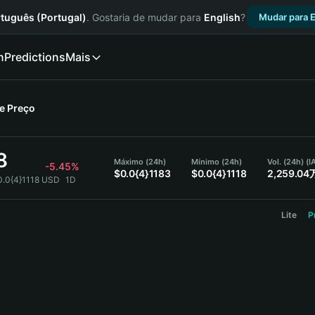
tuguês (Portugal)
. Gostaria de mudar para
English
?
Mudar para E
n
Predictions
Mais
re
Preço
8
Máximo (24h)
Mínimo (24h)
Vol. (24h) (
-5.45%
$0.0{4}1183
$0.0{4}1118
2,259.04
0.0{4}1118 USD
1D
Lite
P