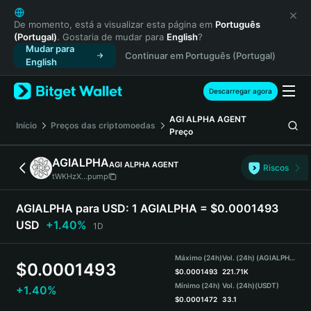
English
日本語
De momento, está a visualizar esta página em
Português
(Portugal)
. Gostaria de mudar para
English
?
Tiếng Việt
Mudar para
Continuar em Português (Portugal)
Русский
English
Español (Latinoamérica)
Türkçe
Descarregar agora
Italiano
AGI ALPHA AGENT
Français
Início
Preços das criptomoedas
Preço
Deutsch
简体中文
AGIALPHA
AGI ALPHA AGENT
Riscos
繁體中文
tWKHzX...pump
Português (Portugal)
Bahasa Indonesia
AGIALPHA para USD:
1 AGIALPHA = $0.0001493
ภาษาไทย
USD
+1.40%
1D
हिन्दी
বাংলা
Máximo (24h)
Vol. (24h) (AGIALPHA)
$
0.0001493
Español
$
0.0001493
221.71K
Mínimo (24h)
Vol. (24h)
(USDT)
+1.40%
Português (Brasil)
$
0.0001472
33.1
Español (Argentina)