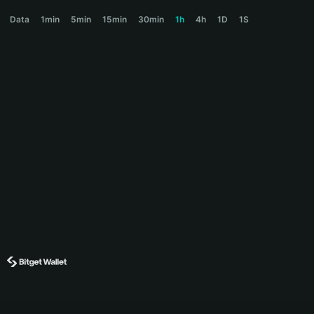
AGIALPHA Price Chart
Data
1min
5min
15min
30min
1h
4h
1D
1S