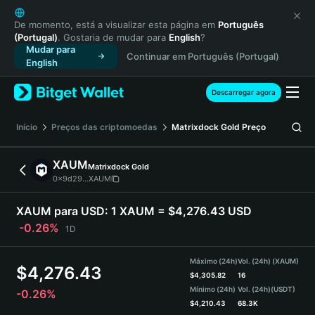
English
日本語
De momento, está a visualizar esta página em
Português
(Portugal)
. Gostaria de mudar para
English
?
Tiếng Việt
Mudar para
Continuar em Português (Portugal)
Русский
English
Español (Latinoamérica)
Türkçe
Descarregar agora
Italiano
Français
Início
Preços das criptomoedas
Matrixdock Gold
Preço
Deutsch
简体中文
XAUM
Matrixdock Gold
繁體中文
0x9d29...XAUM
Português (Portugal)
Bahasa Indonesia
XAUM para USD:
1 XAUM = $4,276.43 USD
ภาษาไทย
-0.26%
1D
हिन्दी
বাংলা
Máximo (24h)
Vol. (24h) (XAUM)
$
4,276.43
Español
$
4,305.82
16
Mínimo (24h)
Vol. (24h)
(USDT)
-0.26%
Português (Brasil)
$
4,210.43
68.3K
Español (Argentina)