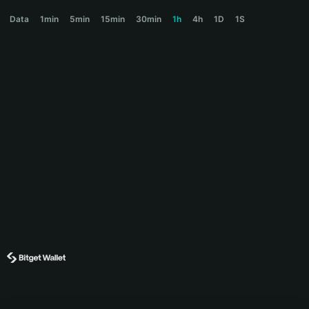
XAUM Price Chart
Data
1min
5min
15min
30min
1h
4h
1D
1S