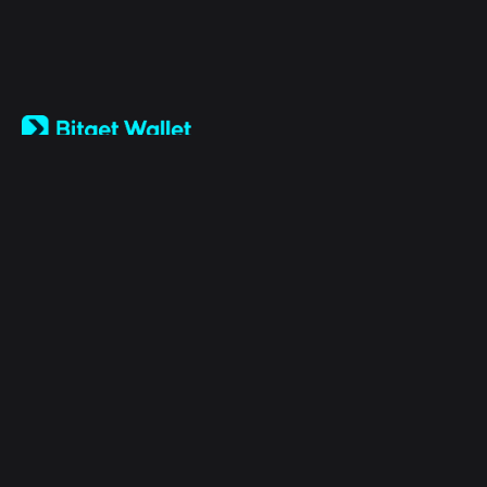
English
日本語
Tiếng Việt
Русский
Sobre nós
Español (Latinoamérica)
Türkçe
Bitget Wallet X
Italiano
Français
Segurança
Deutsch
简体中文
Ferramentas
繁體中文
Português (Portugal)
Ativos
Bahasa Indonesia
ภาษาไทย
Products
العربية
हिन्दी
Recursos
বাংলা