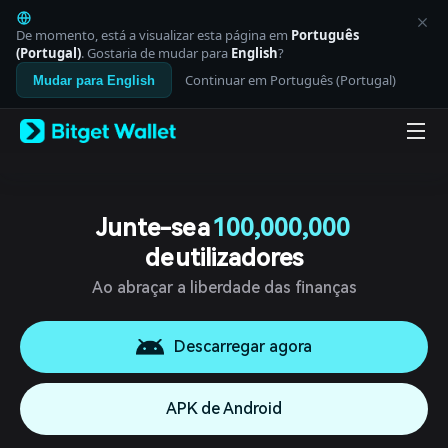
English
日本語
De momento, está a visualizar esta página em
Português
Tiếng Việt
(Portugal)
. Gostaria de mudar para
English
?
Русский
Continuar em Português (Portugal)
Mudar para English
Español (Latinoamérica)
Türkçe
Italiano
Français
Deutsch
简体中文
繁體中文
Junte-se a
100,000,000
Português (Portugal)
de utilizadores
Bahasa Indonesia
ภาษาไทย
Ao abraçar a liberdade das finanças
العربية
हिन्दी
বাংলা
Descarregar agora
Español
Português (Brasil)
APK de Android
Español (Argentina)