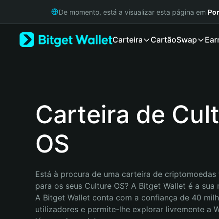
English
De momento, está a visualizar esta página em
Por
日本語
Tiếng Việt
Carteira
Cartão
Swap
Ear
Русский
Español (Latinoamérica)
Türkçe
Italiano
Français
Deutsch
Carteira de Cul
简体中文
繁體中文
OS
Português (Portugal)
Bahasa Indonesia
ภาษาไทย
हिन्दी
Está à procura de uma carteira de criptomoedas f
বাংলা
para os seus Culture OS? A Bitget Wallet é a sua 
Español
A Bitget Wallet conta com a confiança de 40 milh
Português (Brasil)
utilizadores e permite-lhe explorar livremente a
Español (Argentina)