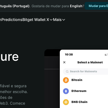
tuguês (Portugal)
. Gostaria de mudar para
English
?
Mudar para E
n
Predictions
Bitget Wallet X
Mais
ture
iável e segura 
melhor escolha. 
ões de 
 Web3. Comece 