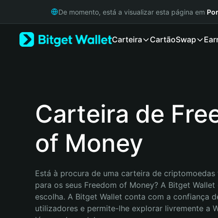
English
De momento, está a visualizar esta página em
Por
日本語
Tiếng Việt
Carteira
Cartão
Swap
Ear
Русский
Español (Latinoamérica)
Türkçe
Italiano
Français
Deutsch
Carteira de Fr
简体中文
繁體中文
of Money
Português (Portugal)
Bahasa Indonesia
ภาษาไทย
हिन्दी
Está à procura de uma carteira de criptomoedas f
বাংলা
para os seus Freedom of Money? A Bitget Wallet 
Español
escolha. A Bitget Wallet conta com a confiança d
Português (Brasil)
utilizadores e permite-lhe explorar livremente a
Español (Argentina)