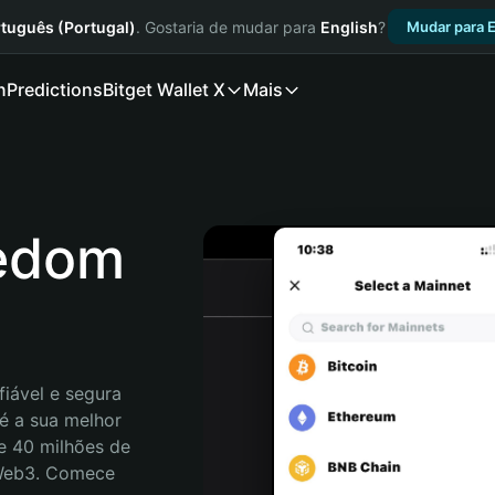
tuguês (Portugal)
. Gostaria de mudar para
English
?
Mudar para E
n
Predictions
Bitget Wallet X
Mais
eedom
iável e segura 
é a sua melhor 
e 40 milhões de 
 Web3. Comece 