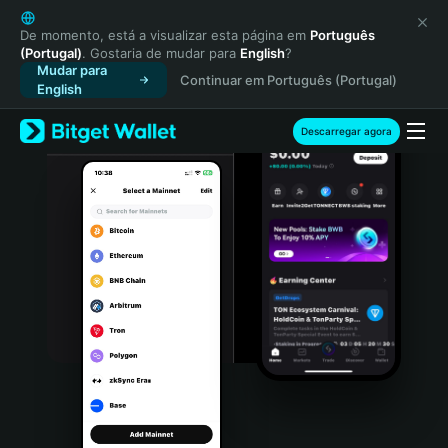
English
日本語
De momento, está a visualizar esta página em
Português
(Portugal)
. Gostaria de mudar para
English
?
Tiếng Việt
Mudar para
Continuar em Português (Portugal)
Русский
English
Español (Latinoamérica)
Türkçe
Descarregar agora
Italiano
Français
Deutsch
简体中文
繁體中文
Português (Portugal)
Bahasa Indonesia
ภาษาไทย
हिन्दी
বাংলা
Español
Português (Brasil)
Español (Argentina)