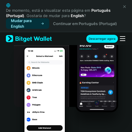
English
日本語
De momento, está a visualizar esta página em
Português
(Portugal)
. Gostaria de mudar para
English
?
Tiếng Việt
Mudar para
Continuar em Português (Portugal)
Русский
English
Español (Latinoamérica)
Türkçe
Descarregar agora
Italiano
Français
Deutsch
简体中文
繁體中文
Português (Portugal)
Bahasa Indonesia
ภาษาไทย
हिन्दी
বাংলা
Español
Português (Brasil)
Español (Argentina)