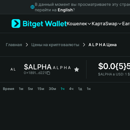
English
В данный момент вы просматриваете эту стра
日本語
перейти на
English
?
Tiếng Việt
Кошелек
Карта
Swap
Ear
Русский
Español (Latinoamérica)
Türkçe
Italiano
Главная
Цены на криптовалюты
A L P H A
Цена
Français
Deutsch
$
0.0{5}
$ALPHA
简体中文
A L P H A
A L
繁體中文
0x1891...d221
$ALPHA в USD:
1 
Português (Portugal)
$ALPHA Price Chart
Bahasa Indonesia
Время
1м
5м
15м
30м
1ч
4ч
1д
1н
ภาษาไทย
हिन्दी
বাংলা
Español
Português (Brasil)
Español (Argentina)