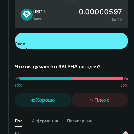
0.00000597
USDT
Base
≈ $
0.00
Своп
Скачайте Bitget Wallet
Что вы думаете о $ALPHA сегодня?
50
%
50
%
Хорошо
Плохо
Пул
Информация
Популярные
$1