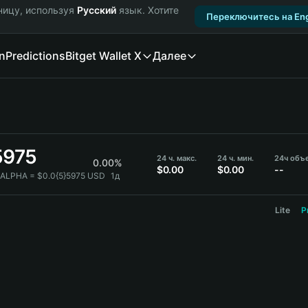
ницу, используя
Русский
язык. Хотите
Переключитесь на Eng
n
Predictions
Bitget Wallet X
Далее
5975
24 ч. макс.
24 ч. мин.
24ч объ
0.00%
$0.00
$0.00
--
$ALPHA = $0.0{5}5975 USD
1д
Lite
P