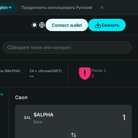
lish
Продолжить использовать Русский
Connect wallet
Скачать
Риски
ем ($ALPHA)
24 ч. объем
(USDT)
--
2
ro
Своп
$ALPHA
$AL
Base