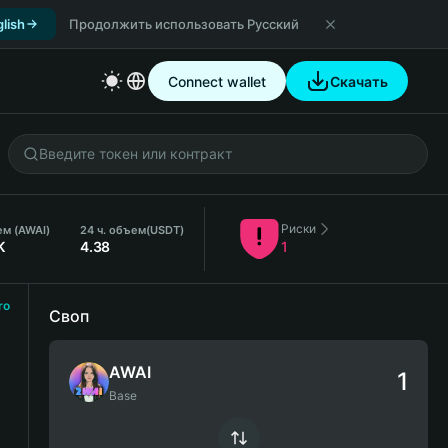
lish
Продолжить использовать Русский
Connect wallet
Скачать
Риски
ем (AWAI)
24 ч. объем
(USDT)
K
4.38
1
ro
Своп
AWAI
Base