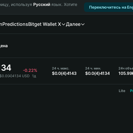
ницу, используя
Русский
язык. Хотите
Переключитесь на Eng
n
Predictions
Bitget Wallet X
Далее
ена
134
24 ч. макс.
24 ч. мин.
24ч объ
-0.22%
$0.0{4}4143
$0.0{4}4134
105.99
 $0.0{4}4134 USD
1д
Lite
P