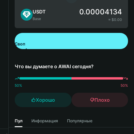
0.00004134
USDT
Base
≈ $
0.00
Своп
Скачайте Bitget Wallet
Что вы думаете о AWAI сегодня?
50
%
50
%
Хорошо
Плохо
Пул
Информация
Популярные