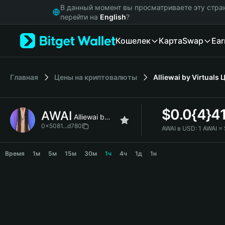
English
В данный момент вы просматриваете эту стра
日本語
перейти на
English
?
Tiếng Việt
Кошелек
Карта
Swap
Ear
Русский
Español (Latinoamérica)
Türkçe
Italiano
Главная
Цены на криптовалюты
Alliewai by Virtuals
Ц
Français
Deutsch
$
0.0{4}4
AWAI
简体中文
Alliewai by Virtuals
繁體中文
0x5081...d780
AWAI в USD:
1 AWAI =
Português (Portugal)
AWAI Price Chart
Bahasa Indonesia
Время
1м
5м
15м
30м
1ч
4ч
1д
1н
ภาษาไทย
हिन्दी
বাংলা
Español
Português (Brasil)
Español (Argentina)